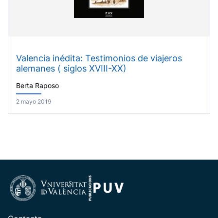
Valencia inédita: Testimonios de viajeros
alemanes ( siglos XVIII-XX)
Berta Raposo
2 mayo 2019