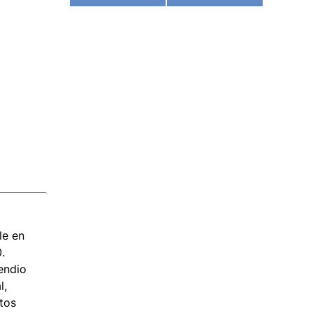
le en
.
endio
l,
tos