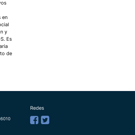
vos
s en
cial
ón y
DS. Es
aria
nto de
Redes
 46010