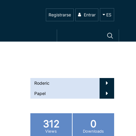
Registrarse
Entrar
ES
Roderic
Papel
312
0
Views
Downloads