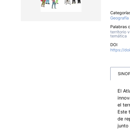
Categoría
Geografía
Palabras c
territorio
temática
DOI
https://d
SINOP
El At
innov
el te
Este 
de re
junto