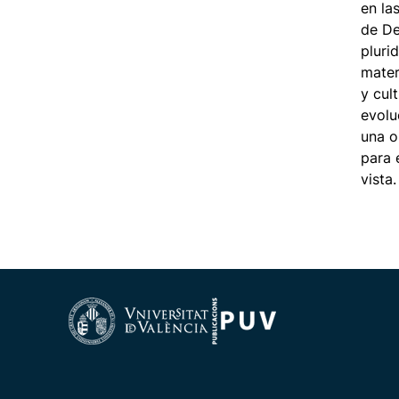
en la
de De
pluri
mater
y cul
evolu
una o
para 
vista.