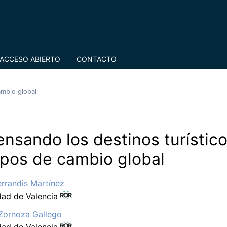
ACCESO ABIERTO
CONTACTO
ambio global
nsando los destinos turístic
pos de cambio global
errandis Martínez
dad de Valencia
Zornoza Gallego