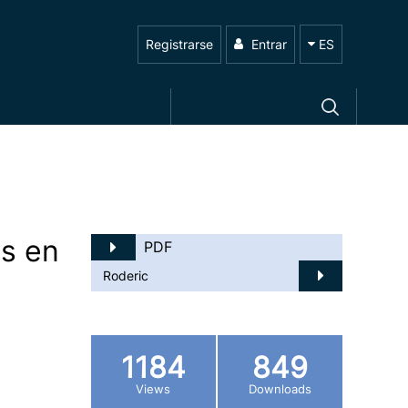
Registrarse
Entrar
ES
os en
PDF
Roderic
1184
849
Views
Downloads