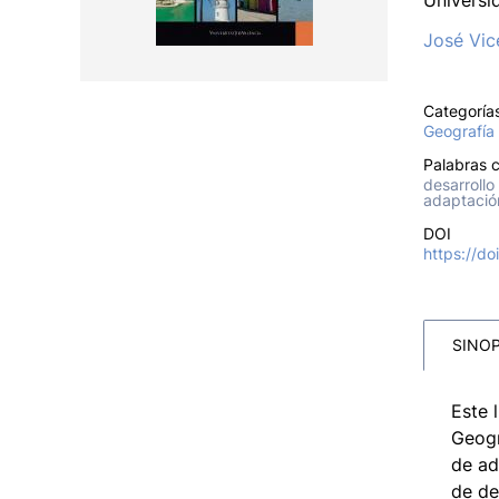
Universi
José Vic
Categoría
Geografía
Palabras c
desarrollo
adaptación
DOI
https://d
SINOP
Este 
Geogr
de ad
de de