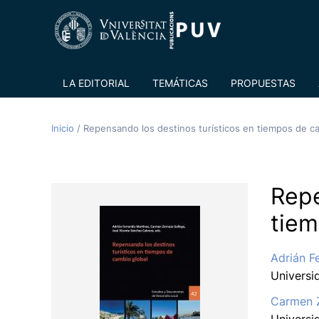
LA EDITORIAL
TEMÁTICAS
PROPUESTAS
Inicio
/
Repensando los destinos turísticos en tiempos de c
Repe
tiem
Adrián F
Universi
Carmen 