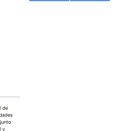
l de
idades
njunto
l y