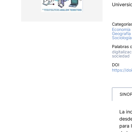
Universi
Categoría
Economía
Geografía
Sociología
Palabras c
digitalizac
sociedad
DOI
https://d
SINOP
La in
desde
para 