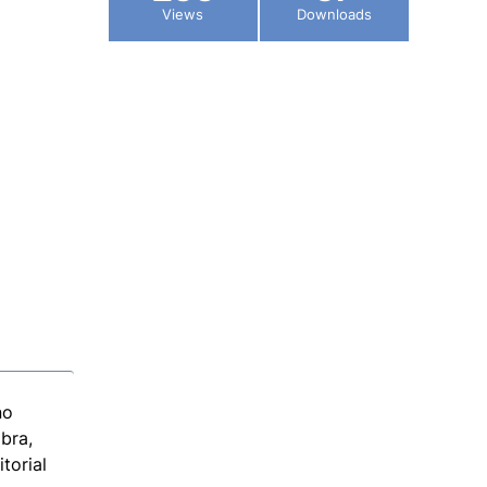
Views
Downloads
no
obra,
torial