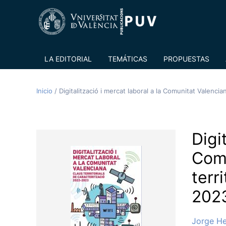
LA EDITORIAL
TEMÁTICAS
PROPUESTAS
Inicio
/
Digitalització i mercat laboral a la Comunitat Valencia
Digi
Comu
terr
202
Jorge He