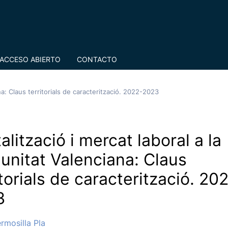
ACCESO ABIERTO
CONTACTO
na: Claus territorials de caracterització. 2022-2023
talització i mercat laboral a la
nitat Valenciana: Claus
itorials de caracterització. 20
3
rmosilla Pla