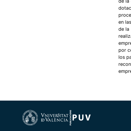
de la
dotac
proce
en la
de la
reali
empre
por c
los p
recon
empre