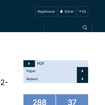
Registrarse
Entrar
ES
PDF
Papel
Roderic
22-
288
37