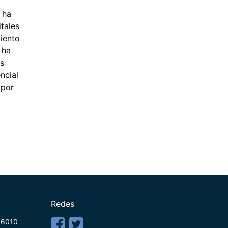
 ha
itales
iento
 ha
as
ncial
 por
Redes
 46010