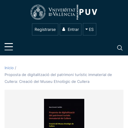
Registrarse
Entrar
ES
Inicio
/
Proposta de digitalització del patrimoni turístic immaterial de
Cullera: Creació del Museu Etnològic de Cullera