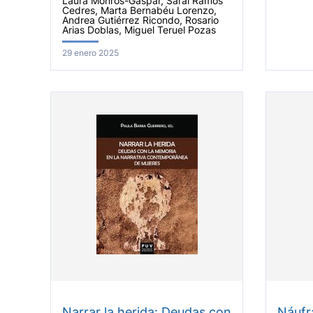
Laura Monrós-Gaspar, Sarai Ramos
Cedres, Marta Bernabéu Lorenzo,
Andrea Gutiérrez Ricondo, Rosario
Arias Doblas, Miguel Teruel Pozas
29 enero 2025
Narrar la herida: Deudas con
Náufr