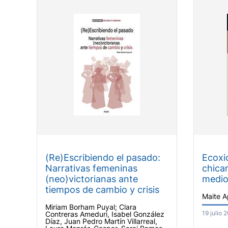
(Re)Escribiendo el pasado:
Ecoxi
Narrativas femeninas
chican
(neo)victorianas ante
medio
tiempos de cambio y crisis
Maite A
Miriam Borham Puyal; Clara
19 julio 
Contreras Ameduri, Isabel González
Díaz, Juan Pedro Martín Villarreal,