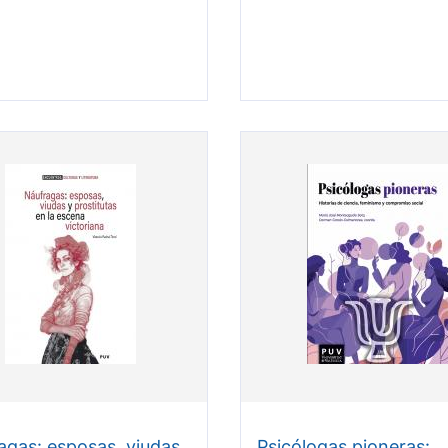
agas: esposas, viudas
Psicólogas pioneras: