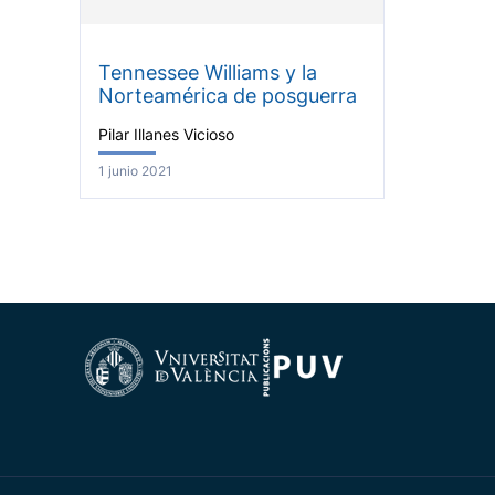
Tennessee Williams y la
Norteamérica de posguerra
Pilar Illanes Vicioso
1 junio 2021