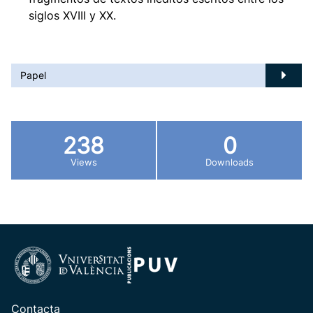
siglos XVIII y XX.
Papel
238
0
Views
Downloads
Contacta