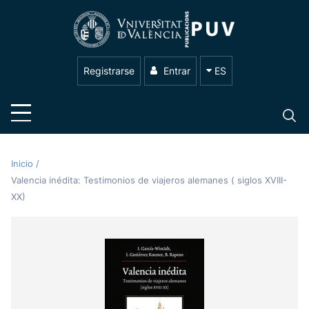
Registrarse
Entrar
ES
Inicio
/
Valencia inédita: Testimonios de viajeros alemanes ( siglos XVIII-
XX)