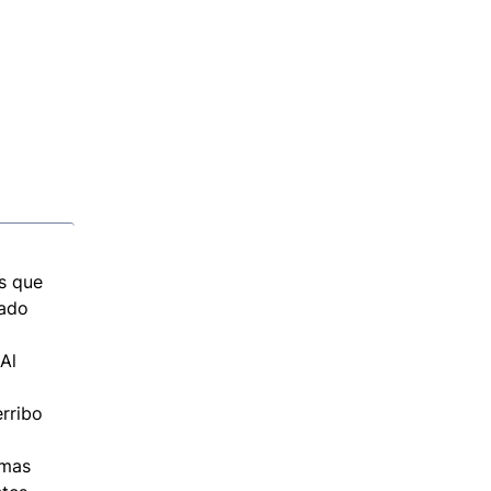
as que
tado
Al
erribo
rmas