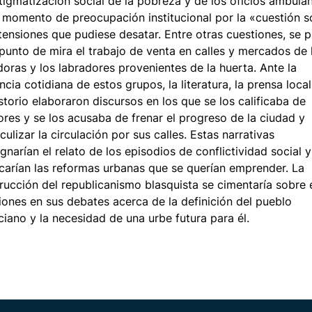
tigmatización social de la pobreza y de los oficios ambulan
 momento de preocupación institucional por la «cuestión s
 tensiones que pudiese desatar. Entre otras cuestiones, se 
 punto de mira el trabajo de venta en calles y mercados de 
doras y los labradores provenientes de la huerta. Ante la
ncia cotidiana de estos grupos, la literatura, la prensa local
storio elaboraron discursos en los que se los calificaba de
ores y se los acusaba de frenar el progreso de la ciudad y
culizar la circulación por sus calles. Estas narrativas
gnarían el relato de los episodios de conflictividad social y
ficarían las reformas urbanas que se querían emprender. La
rucción del republicanismo blasquista se cimentaría sobre 
iones en sus debates acerca de la definición del pueblo
ciano y la necesidad de una urbe futura para él.