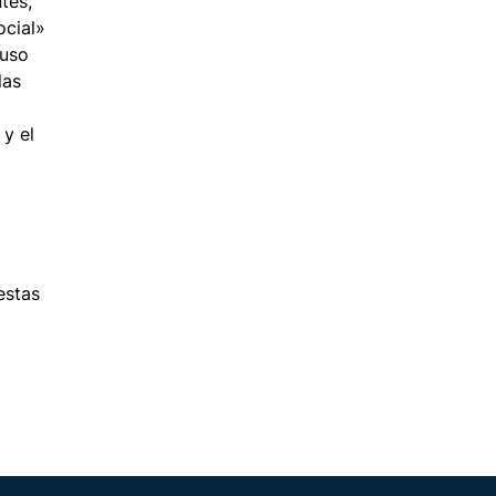
tes,
ocial»
puso
las
 y el
estas