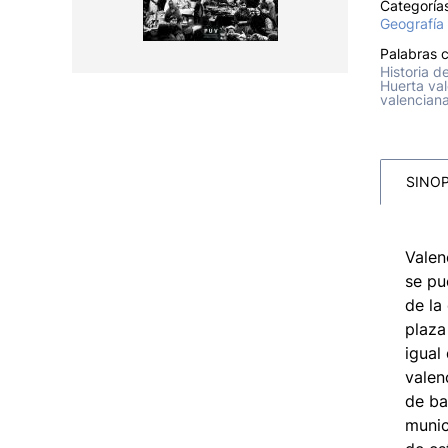
Categoría
Geografía
Palabras c
Historia d
Huerta val
valencian
SINOP
Valen
se pu
de la
plaza
igual
valen
de ba
munic