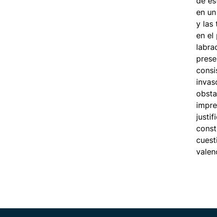
de es
en un
y las
en el
labra
prese
consi
invas
obsta
impre
justi
const
cuest
valen