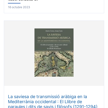
16 octubre 2023
La saviesa de transmissió aràbiga en la
Mediterrània occidental : El Llibre de
paraules i dits de savis i filòsofs (1291-1294)