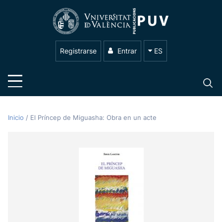
Registrarse
Entrar
ES
Inicio
/
El Príncep de Miguasha: Obra en un acte