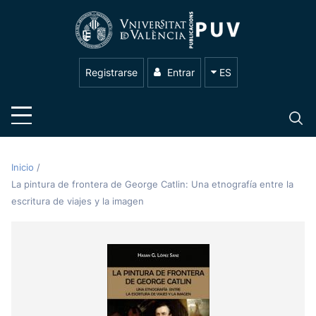
Registrarse
Entrar
ES
Inicio
/
La pintura de frontera de George Catlin: Una etnografía entre la
escritura de viajes y la imagen