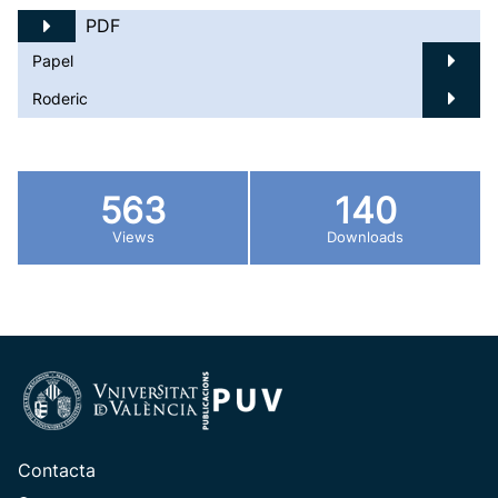
PDF
Papel
Roderic
563
140
Views
Downloads
Contacta