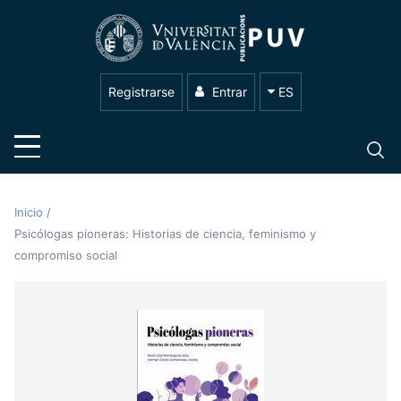
Registrarse
Entrar
ES
Inicio
/
Psicólogas pioneras: Historias de ciencia, feminismo y
compromiso social