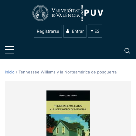
Registrarse
Entrar
ES
Inicio
/
Tennessee Williams y la Norteamérica de posguerra