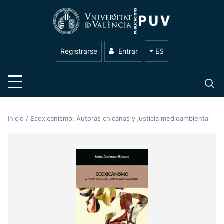
Registrarse
Entrar
ES
Inicio
/
Ecoxicanismo: Autoras chicanas y justicia medioambiental