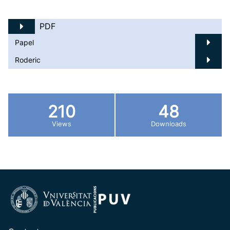
PDF
Papel
Roderic
210
48
Views
Downloads