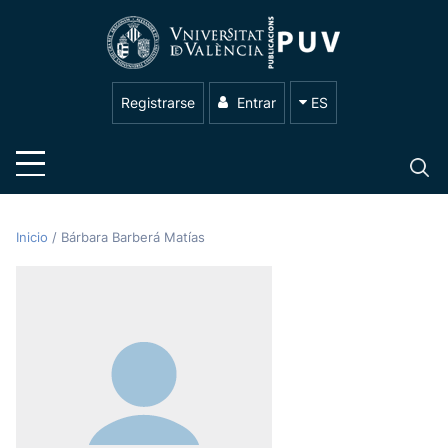
Registrarse
Entrar
ES
Inicio
/
Bárbara Barberá Matías