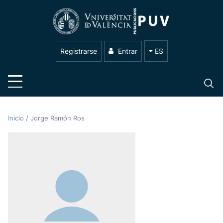
Registrarse
Entrar
ES
Inicio
/
Jorge Ramón Ros