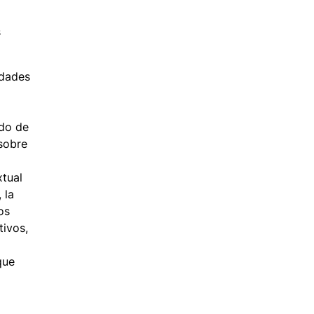
s
idades
ado de
 sobre
xtual
 la
os
tivos,
que