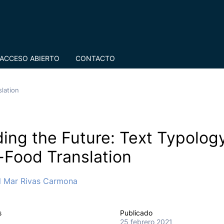
ACCESO ABIERTO
CONTACTO
lation
ing the Future: Text Typology
-Food Translation
l Mar Rivas Carmona
s
Publicado
25 febrero 2021