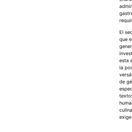
admin
gastr
requi
El se
que e
gener
inves
esta 
la po
versá
de gé
espec
texto
human
culin
exige