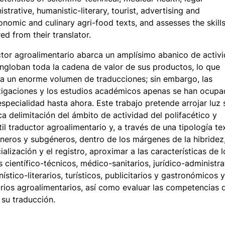
istrative, humanistic-literary, tourist, advertising and
onomic and culinary agri-food texts, and assesses the skill
red from their translator.
ctor agroalimentario abarca un amplísimo abanico de activ
ngloban toda la cadena de valor de sus productos, lo que
a un enorme volumen de traducciones; sin embargo, las
tigaciones y los estudios académicos apenas se han ocup
especialidad hasta ahora. Este trabajo pretende arrojar luz
ca delimitación del ámbito de actividad del polifacético y
til traductor agroalimentario y, a través de una tipología te
neros y subgéneros, dentro de los márgenes de la hibridez,
ialización y el registro, aproximar a las características de l
s científico-técnicos, médico-sanitarios, jurídico-administra
ístico-literarios, turísticos, publicitarios y gastronómicos y
arios agroalimentarios, así como evaluar las competencias 
 su traducción.