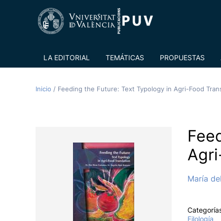
LA EDITORIAL
TEMÁTICAS
PROPUESTAS
Inicio
/
Feeding the Future: Text Typology in Agri-Food Trans
Feed
Agri
María de
Categoría
Filología