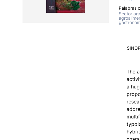
Palabras c
Sector agr
agroalimen
gastronóm
SINOP
The a
activ
a hug
propo
resea
addre
multi
typol
hybri
chara