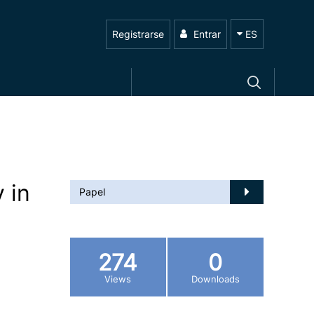
Registrarse
Entrar
ES
 in
Papel
274
0
Views
Downloads