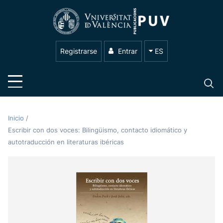
Registrarse
Entrar
ES
Inicio
/
Escribir con dos voces: Bilingüismo, contacto idiomático y
autotraducción en literaturas ibéricas