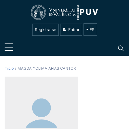
Registrarse
Entrar
ES
Inicio
/
MAGDA YOLIMA ARIAS CANTOR