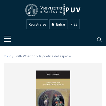
Registrarse
Entrar
ES
Inicio
/
Edith Wharton y la poética del espacio