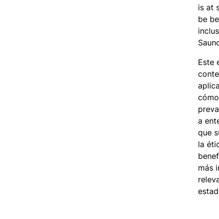
is at
be be
inclu
Saund
Este 
conte
aplic
cómo 
preva
a ent
que s
la ét
benef
más i
relev
estad