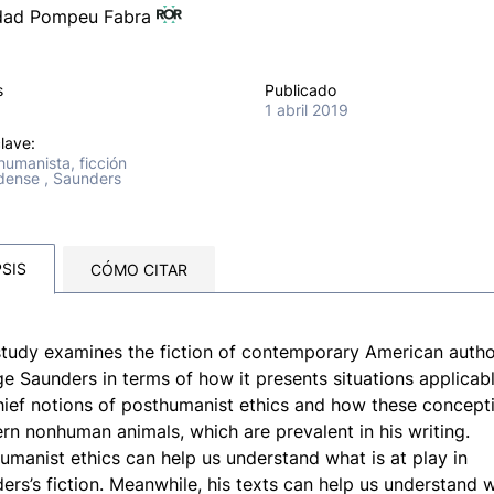
idad Pompeu Fabra
s
Publicado
1 abril 2019
lave:
humanista, ficción
dense , Saunders
SIS
CÓMO CITAR
study examines the fiction of contemporary American auth
e Saunders in terms of how it presents situations applicab
hief notions of posthumanist ethics and how these concept
rn nonhuman animals, which are prevalent in his writing.
umanist ethics can help us understand what is at play in
ers’s fiction. Meanwhile, his texts can help us understand 