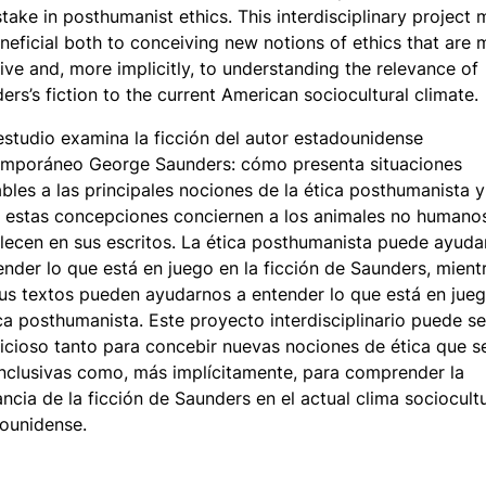
 stake in posthumanist ethics. This interdisciplinary project
neficial both to conceiving new notions of ethics that are 
sive and, more implicitly, to understanding the relevance of
ers’s fiction to the current American sociocultural climate.
estudio examina la ficción del autor estadounidense
mporáneo George Saunders: cómo presenta situaciones
ables a las principales nociones de la ética posthumanista y
estas concepciones conciernen a los animales no humano
lecen en sus escritos. La ética posthumanista puede ayuda
ender lo que está en juego en la ficción de Saunders, mient
us textos pueden ayudarnos a entender lo que está en jue
ica posthumanista. Este proyecto interdisciplinario puede se
icioso tanto para concebir nuevas nociones de ética que s
nclusivas como, más implícitamente, para comprender la
ancia de la ficción de Saunders en el actual clima sociocultu
ounidense.