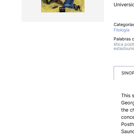
Univers
Categoría
Filología
Palabras c
ética post
estadouni
SINOP
This 
Georg
the c
conce
Posth
Saund