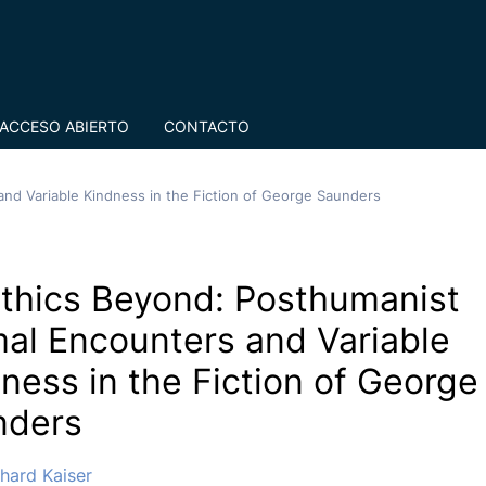
ACCESO ABIERTO
CONTACTO
nd Variable Kindness in the Fiction of George Saunders
thics Beyond: Posthumanist
al Encounters and Variable
ness in the Fiction of George
nders
chard Kaiser