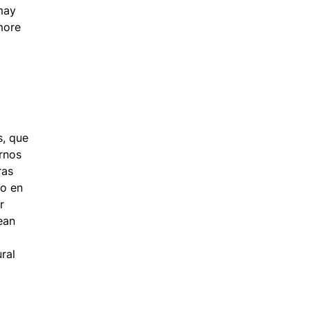
 may
more
s, que
rnos
ras
go en
r
ean
ral