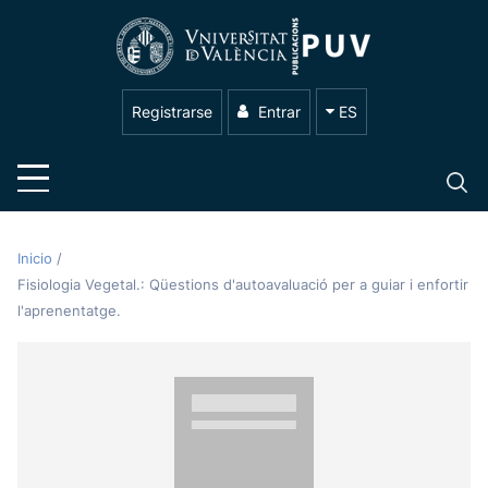
Registrarse
Entrar
ES
Inicio
/
Fisiologia Vegetal.: Qüestions d'autoavaluació per a guiar i enfortir
l'aprenentatge.