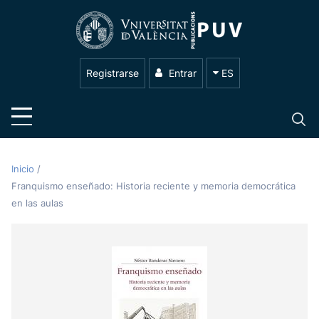
Registrarse
Entrar
ES
Inicio
/
Franquismo enseñado: Historia reciente y memoria democrática
en las aulas