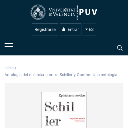
Registrarse
Entrar
ES
Inicio
/
Antología del epistolario entre Schiller y Goethe: Una antología