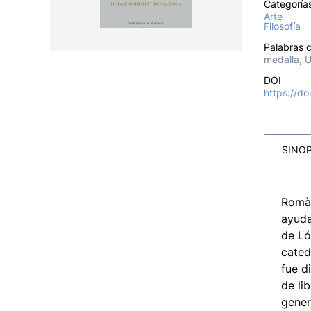
Categoría
Arte
Filosofía
Palabras c
medalla, U
DOI
https://d
SINOP
Romà 
ayuda
de Ló
cated
fue d
de li
gener