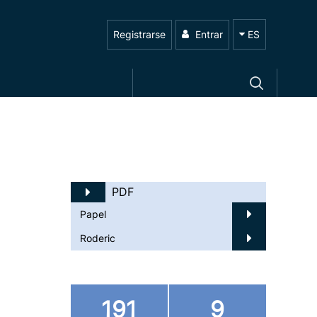
Registrarse
Entrar
ES
PDF
Papel
Roderic
191
9