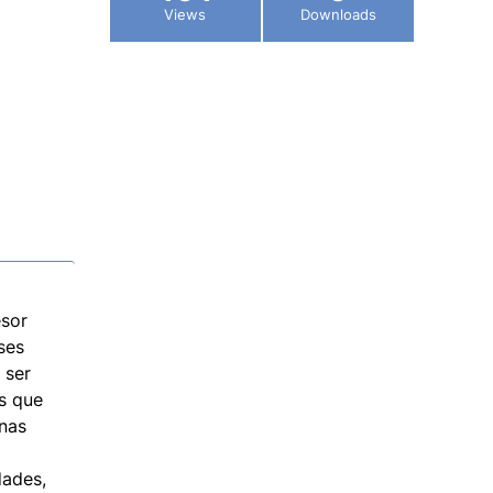
Views
Downloads
esor
ses
 ser
as que
enas
dades,