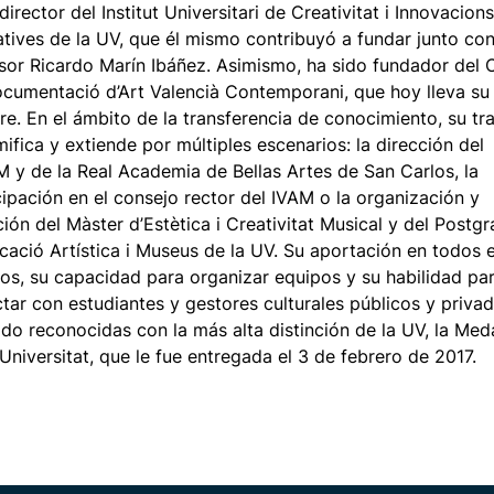
director del Institut Universitari de Creativitat i Innovacions
tives de la UV, que él mismo contribuyó a fundar junto con
sor Ricardo Marín Ibáñez. Asimismo, ha sido fundador del 
cumentació d’Art Valencià Contemporani, que hoy lleva su
e. En el ámbito de la transferencia de conocimiento, su tr
mifica y extiende por múltiples escenarios: la dirección del
 y de la Real Academia de Bellas Artes de San Carlos, la
cipación en el consejo rector del IVAM o la organización y
ción del Màster d’Estètica i Creativitat Musical y del Postgr
cació Artística i Museus de la UV. Su aportación en todos 
os, su capacidad para organizar equipos y su habilidad pa
tar con estudiantes y gestores culturales públicos y priva
ido reconocidas con la más alta distinción de la UV, la Med
 Universitat, que le fue entregada el 3 de febrero de 2017.