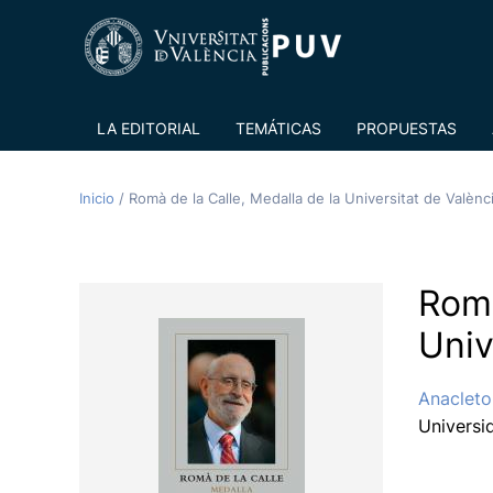
LA EDITORIAL
TEMÁTICAS
PROPUESTAS
Inicio
/
Romà de la Calle, Medalla de la Universitat de Valènc
Romà
Univ
Anacleto
Universi