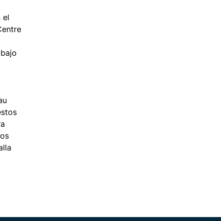
 el
Centre
abajo
au
estos
ra
dos
alla