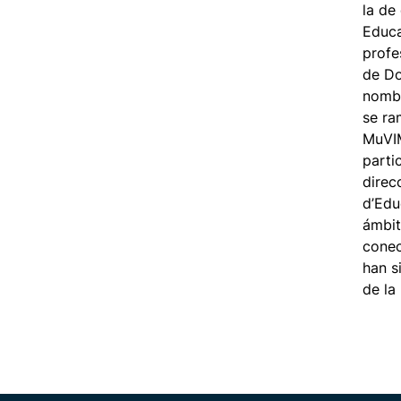
la de 
Educa
profe
de Do
nombr
se ra
MuVIM
parti
direc
d’Edu
ámbit
conec
han s
de la