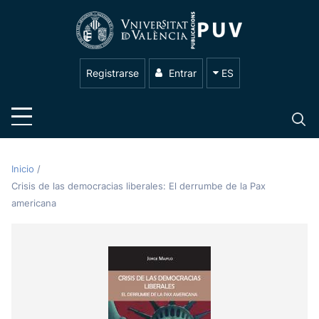
Registrarse
Entrar
ES
Inicio
/
Crisis de las democracias liberales: El derrumbe de la Pax
americana