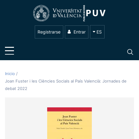
Registrarse
Entrar
ES
Inicio
/
Joan Fuster i les Ciències Socials al País Valencià: Jornades de
debat 2022