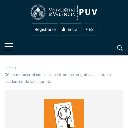
Registrarse
Entrar
ES
Inicio
/
Cómo estudiar el cómic: Una introducción gráfica al estudio
académico de la historieta