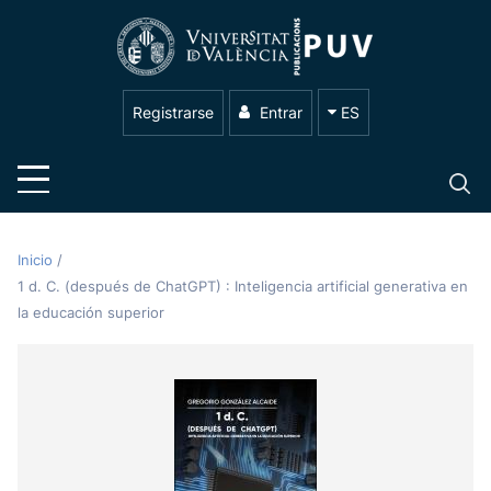
Registrarse
Entrar
ES
Inicio
/
1 d. C. (después de ChatGPT) : Inteligencia artificial generativa en
la educación superior