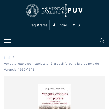
Registrarse
Entrar
ES
Inicio
/
Vençuts, exclosos i explotats: El treball forçat a la província de
València, 1936-1948