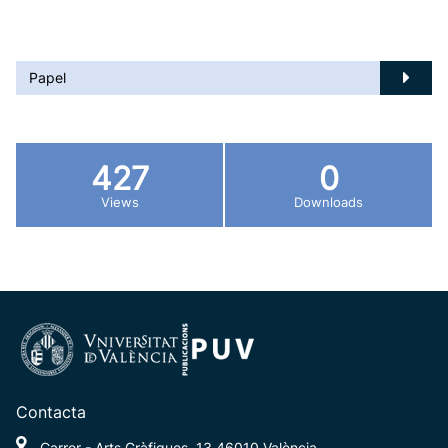
Papel
427
0
Views
Downloads
Contacta