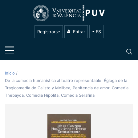
Registrarse
Entrar
ES
Inicio
/
De la comedia humanística al teatro representable: Égloga de la
Tragicomedia de Calisto y Melibea, Penitencia de amor, Comedia
Thebayda, Comedia Hipólita, Comedia Serafina