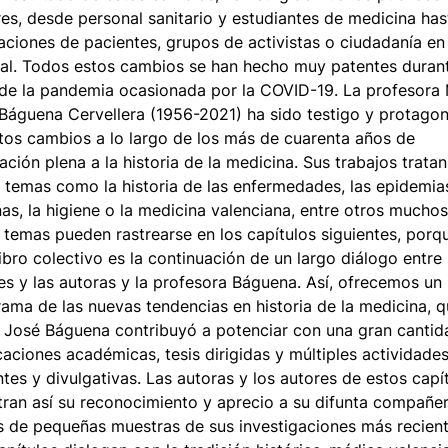
res, desde personal sanitario y estudiantes de medicina has
aciones de pacientes, grupos de activistas o ciudadanía en
al. Todos estos cambios se han hecho muy patentes durant
de la pandemia ocasionada por la COVID-19. La profesora 
Báguena Cervellera (1956-2021) ha sido testigo y protagon
tos cambios a lo largo de los más de cuarenta años de
ación plena a la historia de la medicina. Sus trabajos tratan
 temas como la historia de las enfermedades, las epidemias
as, la higiene o la medicina valenciana, entre otros muchos
 temas pueden rastrearse en los capítulos siguientes, porq
libro colectivo es la continuación de un largo diálogo entre 
es y las autoras y la profesora Báguena. Así, ofrecemos un
ama de las nuevas tendencias en historia de la medicina, 
 José Báguena contribuyó a potenciar con una gran cantid
caciones académicas, tesis dirigidas y múltiples actividade
tes y divulgativas. Las autoras y los autores de estos capí
ran así su reconocimiento y aprecio a su difunta compañe
s de pequeñas muestras de sus investigaciones más recient