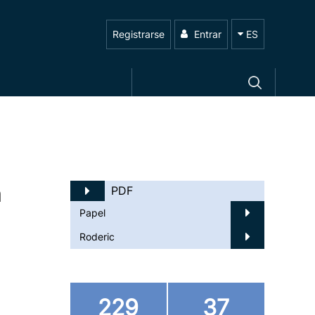
Registrarse
Entrar
ES
a
PDF
Papel
Roderic
229
37