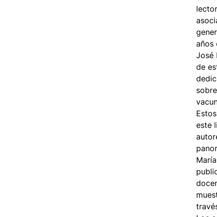
lecto
asoci
gener
años 
José 
de es
dedic
sobre
vacun
Estos
este 
autor
panor
María
publi
docen
muest
travé