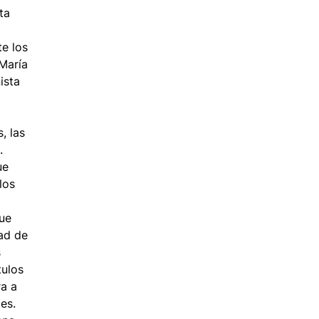
ta
e los
María
ista
, las
.
ue
los
que
ad de
s
tulos
ra a
es.