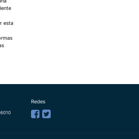
ana
dente
r esta
formas
as
Redes
 46010