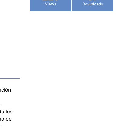
Views
Downloads
ación
a
do los
mo de
e