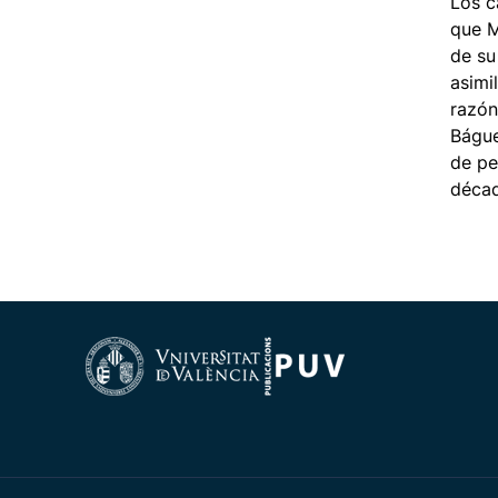
Los c
que M
de su
asimi
razón
Bágue
de pe
décad