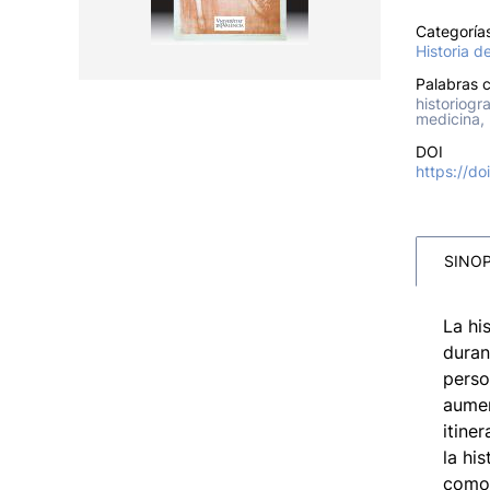
Categoría
Historia d
Palabras c
historiogra
medicina, 
DOI
https://d
SINOP
La hi
duran
perso
aumen
itine
la hi
como 