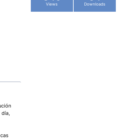
Views
Downloads
ución
 día,
icas