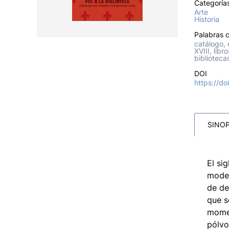
Categoría
Arte
Historia
Palabras c
catálogo, e
XVIII, libr
biblioteca
DOI
https://d
SINOP
El si
moder
de de
que s
momen
pólvo