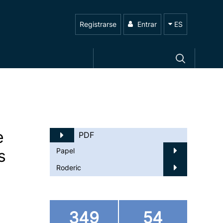
Registrarse
Entrar
ES
e
PDF
s
Papel
Roderic
349
54