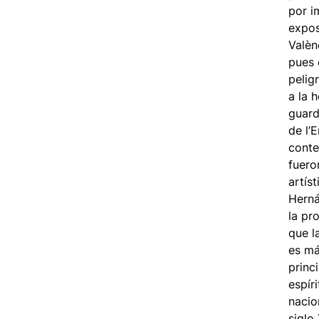
por i
expos
Valèn
pues 
pelig
a la 
guard
de l’
conte
fuero
artís
Herná
la pr
que l
es má
princ
espír
nacio
siglo 