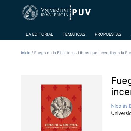
LA EDITORIAL
TEMÁTICAS
PROPUESTAS
Inicio
/
Fuego en la Biblioteca : Libros que incendiaron la Eu
Fueg
ince
Nicolás 
Universi