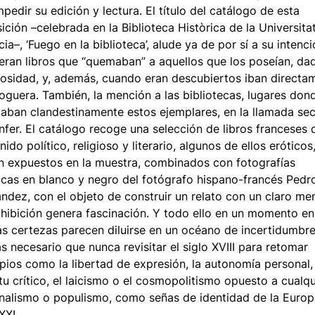
mpedir su edición y lectura. El título del catálogo de esta
ición –celebrada en la Biblioteca Històrica de la Universita
cia–, ‘Fuego en la biblioteca’, alude ya de por sí a su intenci
eran libros que “quemaban” a aquellos que los poseían, da
rosidad, y, además, cuando eran descubiertos iban directa
hoguera. También, la mención a las bibliotecas, lugares don
aban clandestinamente estos ejemplares, en la llamada se
Enfer. El catálogo recoge una selección de libros franceses 
nido político, religioso y literario, algunos de ellos eróticos
n expuestos en la muestra, combinados con fotografías
ticas en blanco y negro del fotógrafo hispano-francés Pedr
ndez, con el objeto de construir un relato con un claro men
ohibición genera fascinación. Y todo ello en un momento en
as certezas parecen diluirse en un océano de incertidumbre
s necesario que nunca revisitar el siglo XVIII para retomar
ipios como la libertad de expresión, la autonomía personal, 
itu crítico, el laicismo o el cosmopolitismo opuesto a cualqu
nalismo o populismo, como señas de identidad de la Europ
XXI.