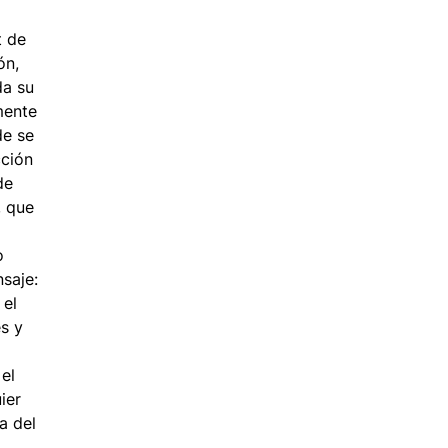
t de
ón,
da su
mente
de se
cción
de
, que
o
saje:
 el
s y
el
ier
a del