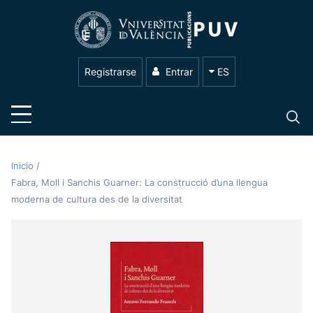
Registrarse
Entrar
ES
Inicio
/
Fabra, Moll i Sanchis Guarner: La construcció d’una llengua
moderna de cultura des de la diversitat