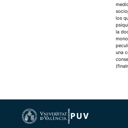
medic
socio
los q
psiqu
la do
monog
pecul
una c
conse
(fina