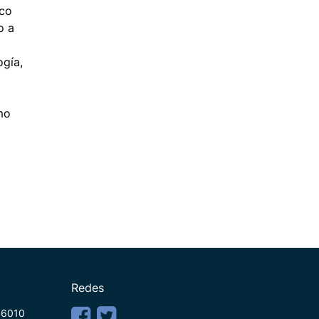
rco
o a
ogía,
mo
Redes
 46010