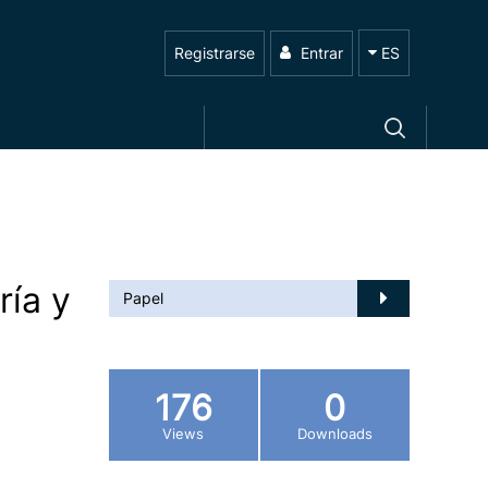
Registrarse
Entrar
ES
ría y
Papel
176
0
Views
Downloads