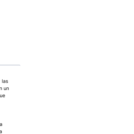
 las
n un
que
la
a