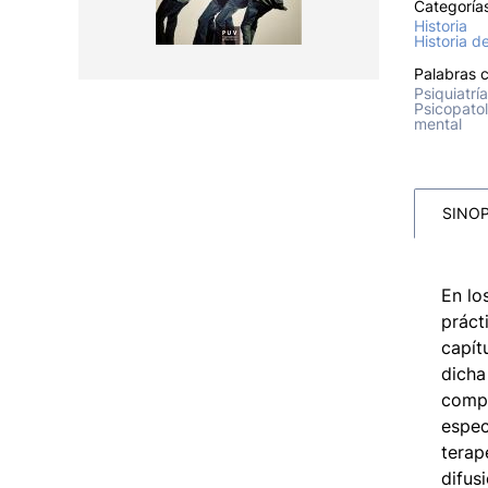
Categoría
Historia
Historia d
Palabras c
Psiquiatrí
Psicopatol
mental
SINOP
En lo
práct
capít
dicha
compr
espec
terap
difus