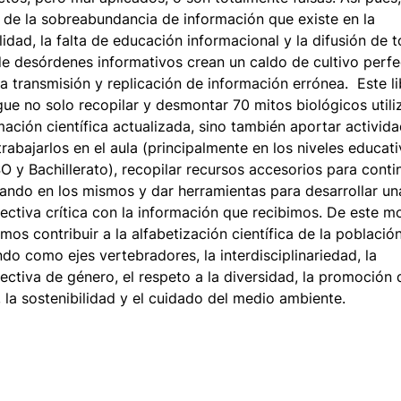
 de la sobreabundancia de información que existe en la
lidad, la falta de educación informacional y la difusión de 
de desórdenes informativos crean un caldo de cultivo perf
la transmisión y replicación de información errónea. Este l
gue no solo recopilar y desmontar 70 mitos biológicos util
mación científica actualizada, sino también aportar activid
trabajarlos en el aula (principalmente en los niveles educat
O y Bachillerato), recopilar recursos accesorios para conti
ando en los mismos y dar herramientas para desarrollar un
ectiva crítica con la información que recibimos. De este m
mos contribuir a la alfabetización científica de la población
ndo como ejes vertebradores, la interdisciplinariedad, la
ectiva de género, el respeto a la diversidad, la promoción 
, la sostenibilidad y el cuidado del medio ambiente.