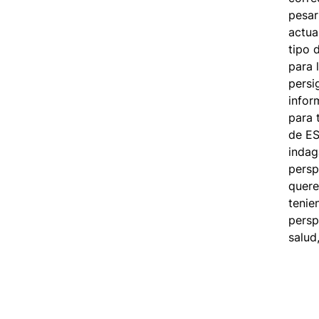
pesar
actua
tipo 
para 
persi
infor
para 
de ES
indag
persp
quere
tenie
persp
salud