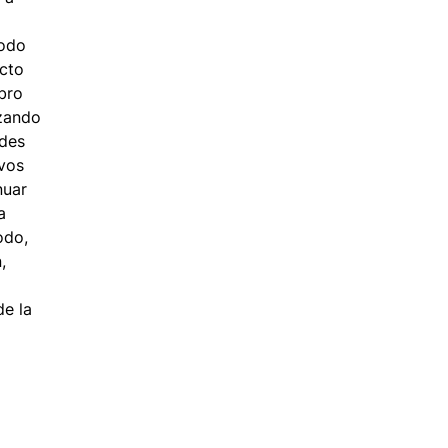
todo
ecto
ibro
izando
ades
ivos
nuar
a
odo,
,
de la