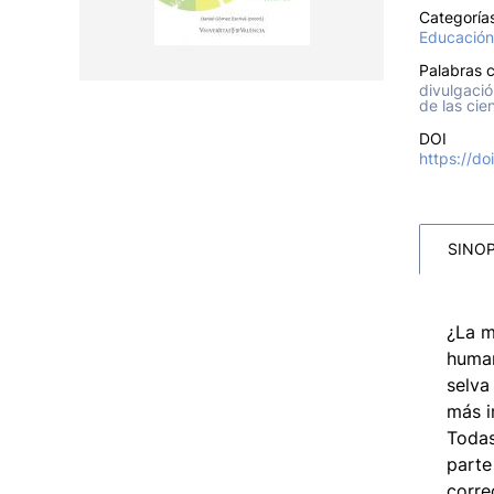
Categoría
Educación
Palabras c
divulgació
de las cie
DOI
https://d
SINOP
¿La m
human
selva
más i
Todas
parte
corre