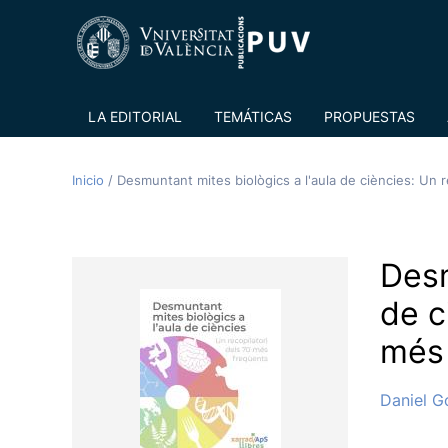
LA EDITORIAL
TEMÁTICAS
PROPUESTAS
Inicio
/
Desmuntant mites biològics a l'aula de ciències: Un 
Desm
de c
més 
Daniel G