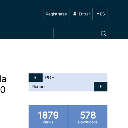
Registrarse
Entrar
ES
la
PDF
70
Roderic
1879
578
Views
Downloads