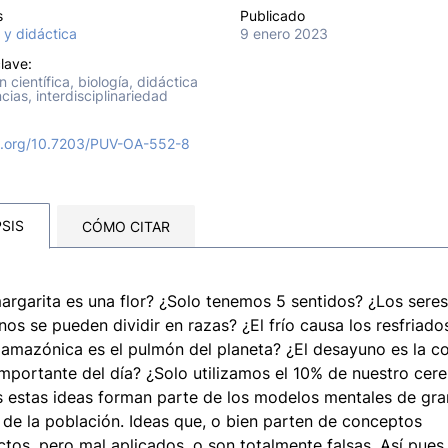
s
Publicado
 y didáctica
9 enero 2023
lave:
n científica, biología, didáctica
ncias, interdisciplinariedad
oi.org/10.7203/PUV-OA-552-8
SIS
CÓMO CITAR
argarita es una flor? ¿Solo tenemos 5 sentidos? ¿Los seres
os se pueden dividir en razas? ¿El frío causa los resfriado
 amazónica es el pulmón del planeta? ¿El desayuno es la c
mportante del día? ¿Solo utilizamos el 10% de nuestro cer
 estas ideas forman parte de los modelos mentales de gra
 de la población. Ideas que, o bien parten de conceptos
ctos, pero mal aplicados, o son totalmente falsas. Así pues,