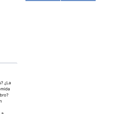
s? ¿La
omida
ebro?
n
 a