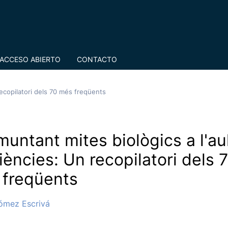
ACCESO ABIERTO
CONTACTO
recopilatori dels 70 més freqüents
untant mites biològics a l'au
iències: Un recopilatori dels 
freqüents
ómez Escrivá