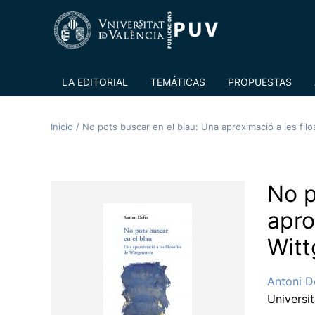
LA EDITORIAL
TEMÁTICAS
PROPUESTAS
Inicio
/
No pots buscar en el blau: Una aproximació a les fil
No p
apro
Witt
Antoni D
Universi