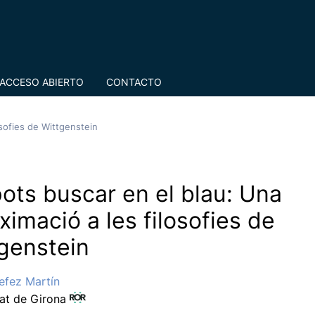
ACCESO ABIERTO
CONTACTO
osofies de Wittgenstein
ots buscar en el blau: Una
ximació a les filosofies de
genstein
efez Martín
tat de Girona