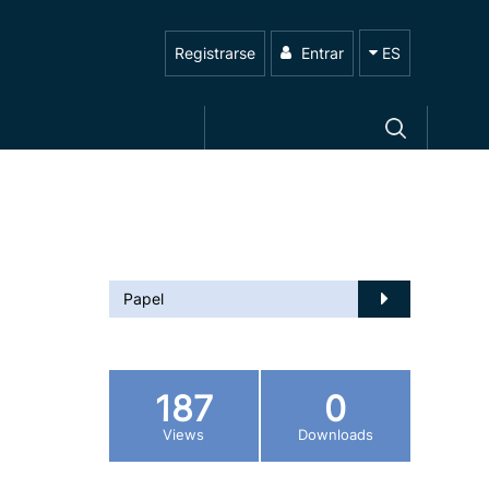
Registrarse
Entrar
ES
Papel
187
0
Views
Downloads