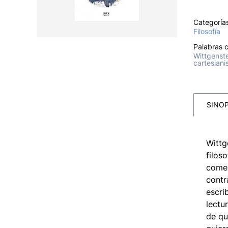
Categoría
Filosofía
Palabras c
Wittgenstei
cartesian
SINOP
Wittg
filos
comen
contr
escri
lectu
de qu