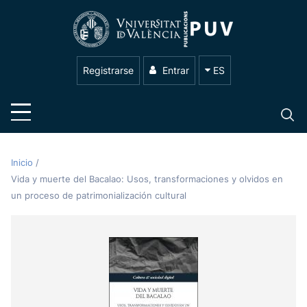
Registrarse
Entrar
ES
Inicio
/
Vida y muerte del Bacalao: Usos, transformaciones y olvidos en
un proceso de patrimonialización cultural