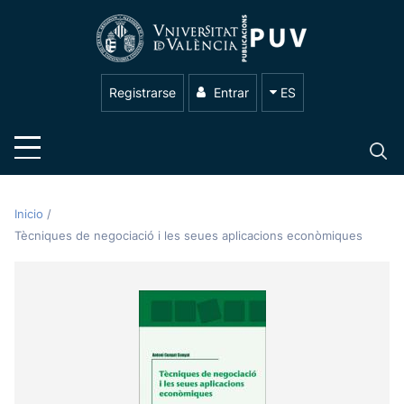
Registrarse
Entrar
ES
Inicio
/
Tècniques de negociació i les seues aplicacions econòmiques