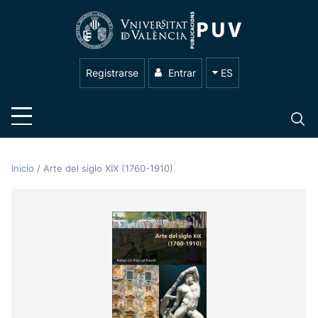
Registrarse
Entrar
ES
Inicio
/
Arte del siglo XIX (1760-1910)