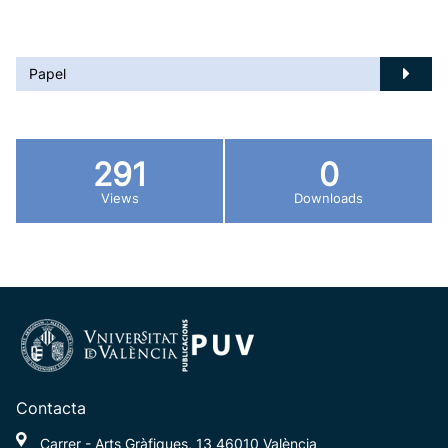
Papel
291
0
Views
Downloads
Contacta
Carrer - Arts Gràfiques, 13 46010 València