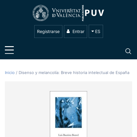
Registrarse
Entrar
ES
Inicio
/
Disenso y melancolía: Breve historia intelectual de España