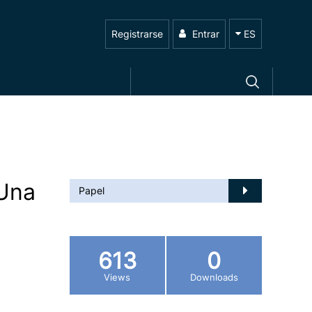
Registrarse
Entrar
ES
 Una
Papel
613
0
Views
Downloads