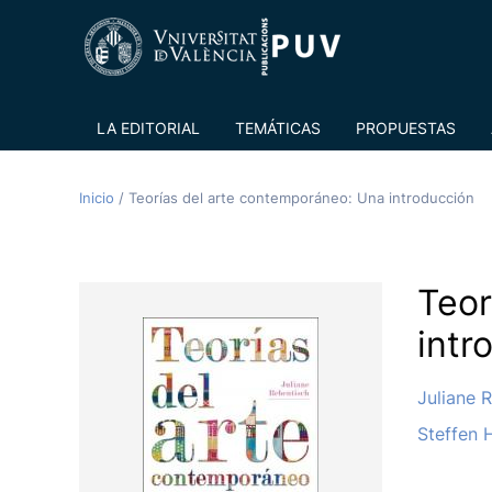
LA EDITORIAL
TEMÁTICAS
PROPUESTAS
Inicio
/
Teorías del arte contemporáneo: Una introducción
Teor
intr
Juliane 
Steffen 