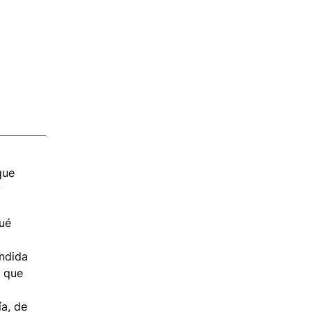
que
y
ué
endida
s que
ía, de