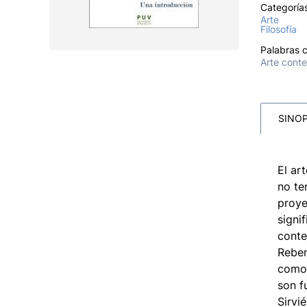
Categoría
Arte
Filosofía
Palabras c
Arte cont
SINOP
El ar
no te
proye
signi
conte
Reben
como 
son f
Sirvi