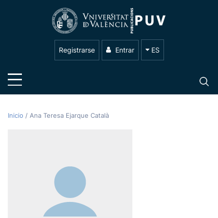
Registrarse
Entrar
ES
Inicio
/
Ana Teresa Ejarque Català