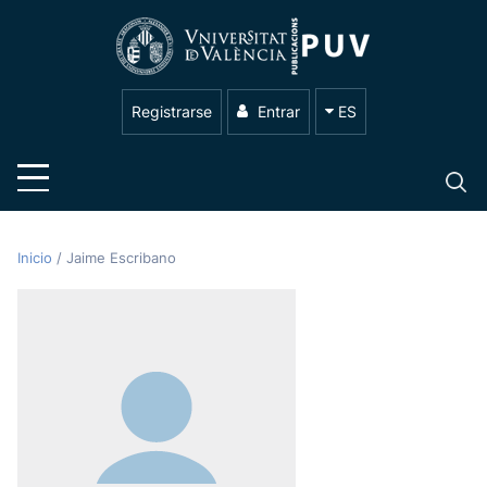
Registrarse
Entrar
ES
Inicio
/
Jaime Escribano