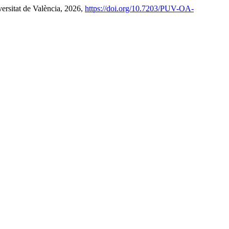
versitat de València, 2026,
https://doi.org/10.7203/PUV-OA-