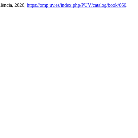
alència, 2026,
https://omp.uv.es/index.php/PUV/catalog/book/660
.