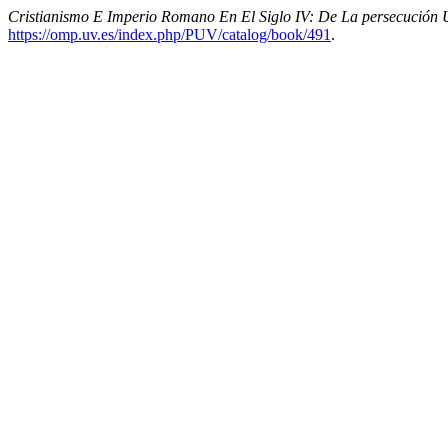
Cristianismo E Imperio Romano En El Siglo IV: De La persecución U
https://omp.uv.es/index.php/PUV/catalog/book/491
.